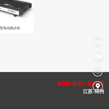
豪华型电动跑步机
江苏-邳州