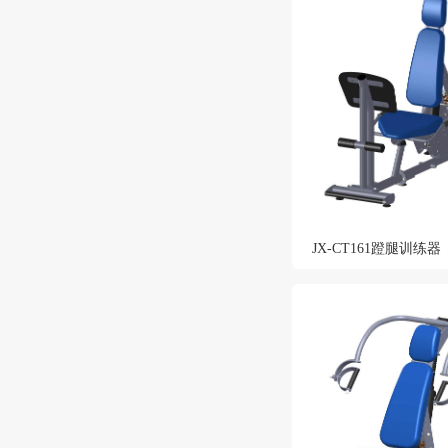
JX-CT161蹬腿训练器