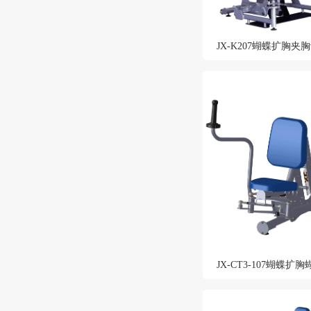
JX-K207蝴蝶扩胸夹