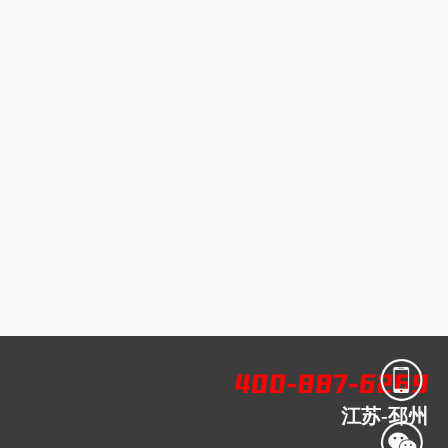
江苏-邳州