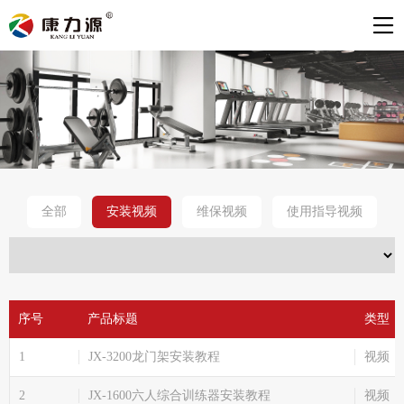
全部
安装视频
维保视频
使用指导视频
序号
产品标题
类型
1
JX-3200龙门架安装教程
视频
2
JX-1600六人综合训练器安装教程
视频