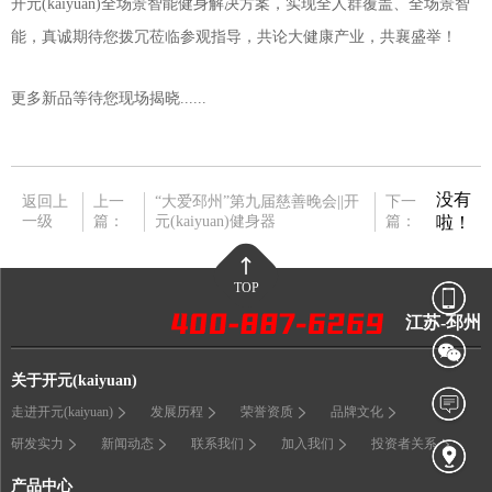
开元(kaiyuan)全场景智能健身解决方案，实现全人群覆盖、全场景智
能，真诚期待您拨冗莅临参观指导，共论大健康产业，共襄盛举！
更多新品等待您现场揭晓......
没有
返回上
上一
“大爱邳州”第九届慈善晚会||开
下一
一级
篇：
元(kaiyuan)健身器
篇：
啦！
TOP
江苏-邳州
关于开元(kaiyuan)
走进开元(kaiyuan)
发展历程
荣誉资质
品牌文化
研发实力
新闻动态
联系我们
加入我们
投资者关系
产品中心