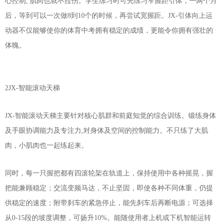
心控制, 肌肉也就不拉伤。学生练习时可先练习窄握距引体，一两个月
后，等到可以一次做8到10个的时候，再尝试宽握距。JX-引体向上运
动器不仅能够使你的体育中考拥有稳定的成绩，更能令你拥有强壮的
体魄。
2JX-智能滚动天梯
JX-智能滚动天梯主要针对核心肌群和前庭知觉的综合训练。锻练身体
及手眼协调能力及专注力,对身体及空间的控制能力。不只练了大肌
肉，小肌肉也一起练起来。
同时，每一只握把都有四滚轮架在轨道上，保持使用中各种摇晃，握
把能兼顾稳定；交流变频马达，不止坚固，即使各种不同体重，仍提
供稳定的速度；附带刹车的紧急停止，能先刹车后再断电源；可选择
从0-15段的坡度调整，可扬升10%。能随使用者上机或下机智能运转