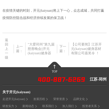
在疫情关键的时刻，开元(kaiyuan)将上下一心，众志成城，共同打赢
疫情防控阻击战和经济持续发展的保卫战！
返
回
“大爱邳州”第九届
【公司要闻】江苏开
上一
下一
上
慈善晚会||开元
元(kaiyuan)健身器材
篇：
篇：
一
(kaiyuan)健身器
有限公司嘉奖令 ！
级
TOP
江苏-邳州
关于开元(kaiyuan)
走进开元(kaiyuan)
发展历程
荣誉资质
品牌文化
研发实力
新闻动态
联系我们
加入我们
投资者关系