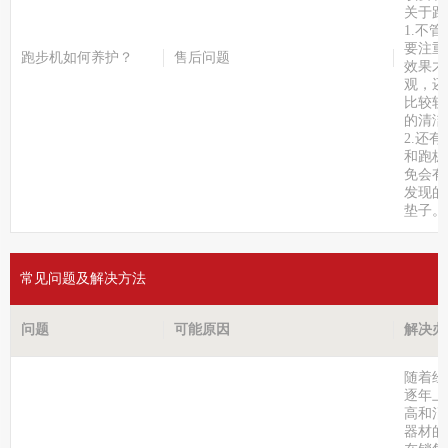
关于跑
1.不
要注重
跑步机如何养护？
售后问题
效果才
观，还
比较软
的清洁
2.还
和跑板
免会有
发现的
垫子。
常见问题及解决方法
问题
可能原因
解决办
随着经
逐年上
高和消
器材的