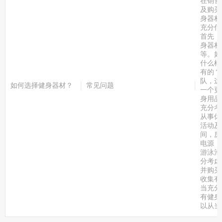
在销售
及购买
身器材
充分估
首先，
身器材
等。如
什么样
有的？
队，这
如何选择健身器材？
常见问题
一个更
身用品
充分考
从事休
活动及
间，房
电源（
游泳池
分考虑
并购买
收集有
当充分
有健身
以从当