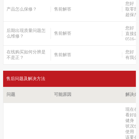
您好，
产品怎么保修？
售前解答
取零部
超保产
您好，
后期出现质量问题怎
售前解答
直接拨
么维修？
0516-8
在线购买如何分辨是
您好，
售前解答
不是正？
有我公
售后问题及解决方法
问题
可能原因
解决办
现在在
看好的
健身，
状况也
使用，
该要在